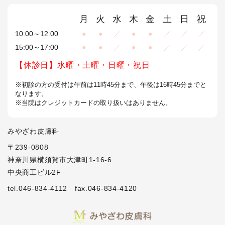
月
火
水
木
金
土
日
祝
10:00～12:00
●
●
／
●
●
／
／
／
15:00～17:00
●
●
／
●
●
／
／
／
【休診日】水曜・土曜・日曜・祝日
※初診の方の受付は午前は11時45分まで、午後は16時45分までと
なります。
※当院はクレジットカードの取り扱いはありません。
みやざわ皮膚科
〒239-0808
神奈川県横須賀市大津町1-16-6
中央商工ビル2F
tel.046-834-4112
fax.046-834-4120