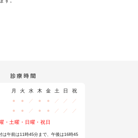
ます。
診療時間
月
火
水
木
金
土
日
祝
●
●
／
●
●
／
／
／
●
●
／
●
●
／
／
／
曜・土曜・日曜・祝日
は午前は11時45分まで、午後は16時45