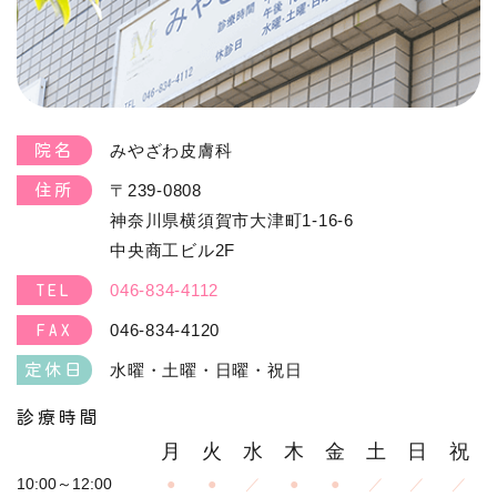
みやざわ皮膚科
院名
〒239-0808
住所
神奈川県横須賀市大津町1-16-6
中央商工ビル2F
046-834-4112
TEL
046-834-4120
FAX
水曜・土曜・日曜・祝日
定休日
診療時間
月
火
水
木
金
土
日
祝
10:00～12:00
●
●
／
●
●
／
／
／