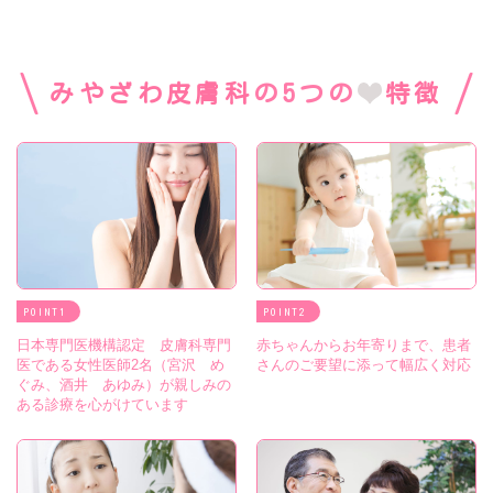
みやざわ皮膚科
の5つの
特徴
POINT
POINT
日本専門医機構認定 皮膚科専門
赤ちゃんからお年寄りまで、患者
医である女性医師2名（宮沢 め
さんのご要望に添って幅広く対応
ぐみ、酒井 あゆみ）が親しみの
ある診療を心がけています