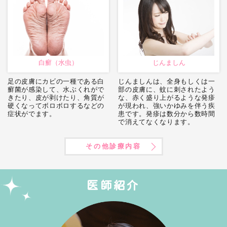
白癬（水虫）
じんましん
足の皮膚にカビの一種である白
じんましんは、全身もしくは一
癬菌が感染して、水ぶくれがで
部の皮膚に、蚊に刺されたよう
きたり、皮が剥けたり、角質が
な、赤く盛り上がるような発疹
硬くなってボロボロするなどの
が現われ、強いかゆみを伴う疾
症状がでます。
患です。発疹は数分から数時間
で消えてなくなります。
その他診療内容
医師紹介