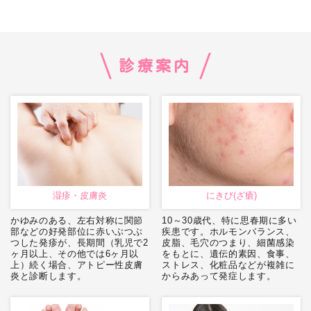
診療案内
湿疹・皮膚炎
にきび(ざ瘡)
かゆみのある、左右対称に関節
10～30歳代、特に思春期に多い
部などの好発部位に赤いぶつぶ
疾患です。ホルモンバランス、
つした発疹が、長期間（乳児で2
皮脂、毛穴のつまり、細菌感染
ヶ月以上、その他では6ヶ月以
をもとに、遺伝的素因、食事、
上）続く場合、アトピー性皮膚
ストレス、化粧品などが複雑に
炎と診断します。
からみあって発症します。